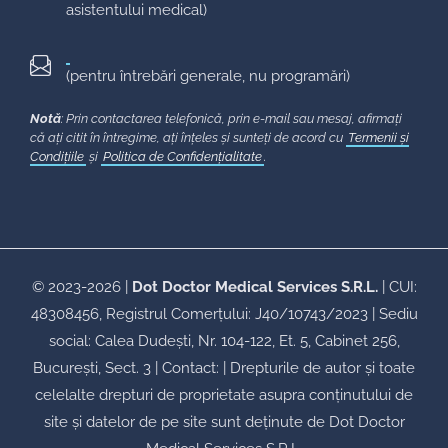
asistentului medical)
(pentru întrebări generale, nu programări)
Notă
: Prin contactarea telefonică, prin e-mail sau mesaj, afirmați
că ați citit în întregime, ați înțeles și sunteți de acord cu
Termenii și
Condițiile
și
Politica de Confidențialitate
.
© 2023-2026 |
Dot Doctor Medical Services S.R.L.
| CUI:
48308456, Registrul Comerțului: J40/10743/2023 | Sediu
social: Calea Dudești, Nr. 104-122, Et. 5, Cabinet 256,
București, Sect. 3 | Contact:
| Drepturile de autor și toate
celelalte drepturi de proprietate asupra conținutului de
site și datelor de pe site sunt deținute de Dot Doctor