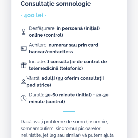
Consultație somnologie
· 400 lei ·
Desfășurare:
în persoană (inițial)
+
online (control)
Achitare:
numerar sau prin card
bancar/contactless
Include:
1 consultație de control de
telemedicină (telefonic)
Vârstă:
adulți (
nu
oferim consultații
pediatrice)
Durată:
30-60 minute (inițial)
+
20-30
minute (control)
Dacă aveți probleme de somn (insomnie,
somnambulism, sindromul picioarelor
neliniștite, jet lag sau similar) vă putem ajuta