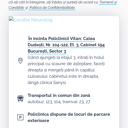
că ați citit în întregime, ați înțeles și sunteți de acord cu
Termenii și
Condițiile
și
Politica de Confidențialitate
.
În incinta Policlinicii Vitan:
Calea
Dudești, Nr. 104-122, Et. 3, Cabinet 194
București, Sector 3
(când ajungeți la etajul 3, intrați în holul
principal cu scaune de așteptare, faceți
dreapta și mergeți până în capătul
culoarului; cabinetul este în dreapta,
lângă clinica Sanys)
Transportul în comun din zonă
autobuz: 123, 104, tramvai: 23, 27
Policlinica dispune de locuri de parcare
exterioare