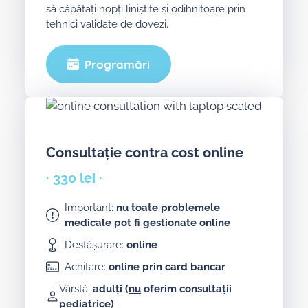
să căpătați nopți liniștite și odihnitoare prin
tehnici validate de dovezi.
Programări
Consultație contra cost online
· 330 lei ·
Important
:
nu toate problemele
medicale pot fi gestionate online
Desfășurare:
online
Achitare:
online prin card bancar
Vârstă:
adulți (
nu
oferim consultații
pediatrice)