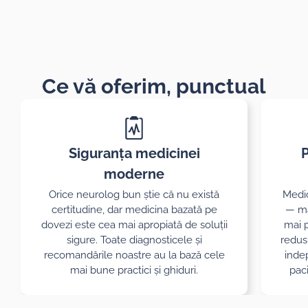
Ce vă oferim, punctual
Siguranța medicinei
P
moderne
Orice neurolog bun știe că nu există
Medic
certitudine, dar medicina bazată pe
— ma
dovezi este cea mai apropiată de soluții
mai p
sigure. Toate diagnosticele și
redus 
recomandările noastre au la bază cele
inde
mai bune practici și ghiduri.
paci